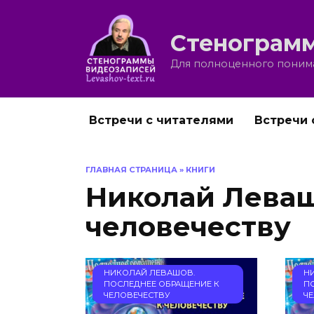
Перейти
к
Стенограмм
содержанию
Для полноценного понима
Встречи с читателями
Встречи 
ГЛАВНАЯ СТРАНИЦА
»
КНИГИ
Николай Леваш
человечеству
НИКОЛАЙ ЛЕВАШОВ.
Н
ПОСЛЕДНЕЕ ОБРАЩЕНИЕ К
П
ЧЕЛОВЕЧЕСТВУ
Ч