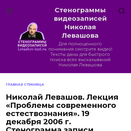
Перейти
Стенограммы
к
содержанию
видеозаписей
Николая
Левашова
Для полноценного
понимания смотрите видео!
Тексты даны для быстрого
поиска всех высказываний
Николая Левашова
ГЛАВНАЯ СТРАНИЦА
Николай Левашов. Лекция
«Проблемы современного
естествознания». 19
декабря 2006 г.
Стенограмма записи