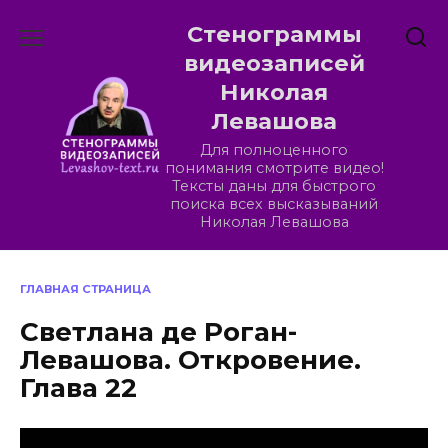
Перейти
Стенограммы
к
содержанию
видеозаписей
Николая
Левашова
Для полноценного
понимания смотрите видео!
Тексты даны для быстрого
поиска всех высказываний
Николая Левашова
ГЛАВНАЯ СТРАНИЦА
Светлана де Роган-
Левашова. Откровение.
Глава 22