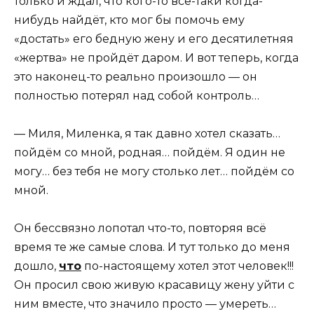
только и ждал, что кого-то всё-таки когда-
нибудь найдёт, кто мог бы помочь ему
«достать» его бедную жену и его десятилетняя
«жертва» не пройдёт даром. И вот теперь, когда
это наконец-то реально произошло — он
полностью потерял над собой контроль…
— Миля, Миленка, я так давно хотел сказать…
пойдём со мной, родная… пойдём. Я один не
могу… без тебя не могу столько лет… пойдём со
мной.
Он бессвязно лопотал что-то, повторяя всё
время те же самые слова. И тут только до меня
дошло,
что
по-настоящему хотел этот человек!!!
Он просил свою живую красавицу жену уйти с
ним вместе, что значило просто — умереть…