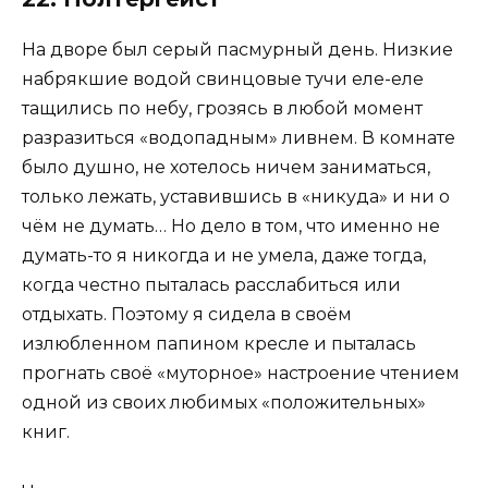
На дворе был серый пасмурный день. Низкие
набрякшие водой свинцовые тучи еле-еле
тащились по небу, грозясь в любой момент
разразиться «водопадным» ливнем. В комнате
было душно, не хотелось ничем заниматься,
только лежать, уставившись в «никуда» и ни о
чём не думать… Но дело в том, что именно не
думать-то я никогда и не умела, даже тогда,
когда честно пыталась расслабиться или
отдыхать. Поэтому я сидела в своём
излюбленном папином кресле и пыталась
прогнать своё «муторное» настроение чтением
одной из своих любимых «положительных»
книг.