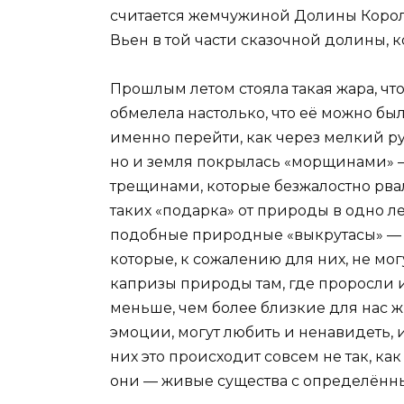
считается жемчужиной Долины Корол
Вьен в той части сказочной долины, к
Прошлым летом стояла такая жара, чт
обмелела настолько, что её можно бы
именно перейти, как через мелкий ру
но и земля покрылась «морщинами»
трещинами, которые безжалостно рва
таких «подарка» от природы в одно л
подобные природные «выкрутасы» — т
которые, к сожалению для них, не мог
капризы природы там, где проросли их
меньше, чем более близкие для нас ж
эмоции, могут любить и ненавидеть, и
них это происходит совсем не так, ка
они — живые существа с определённ