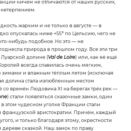
анции ничем не отличаются от наших русских,
 нетерпением.
едкость жарким и не только в августе — в
дко опускалась ниже +55° по Цельсию, чего не
что-нибудь подобное. Но это — не
однесла природа в прошлом году. Все эти три
 Луарской долине (
Val de Loire
) или, как её ещё
Королей всегда славилась очень мягким,
 зимами и влажным тёплым летом (исключая
ная долина стала излюбленным местом
 со времён Людовика XI на берегах трёх рек —
nne
) стали появляться сказочные замки, один
 в этом чудесном уголке Франции стали
и французской аристократии. Причём, каждый
гого, и только благодаря этому, окрестности
 дереве сказкой. Наш замок по праву