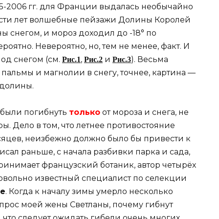
5-2006 гг. для Франции выдалась необычайно
ести лет волшебные пейзажи Долины Королей
 снегом, и мороз доходил до -18° по
роятно. Невероятно, но, тем не менее, факт. И
под снегом (см.
,
и
). Весьма
Рис.1
Рис.2
Рис.3
 пальмы и магнолии в снегу, точнее, картина —
 долины.
 были погибнуть
только
от мороза и снега, не
ы. Дело в том, что летнее противостояние
сяцев, неизбежно должно было бы привести к
исал раньше, с начала разбивки парка и сада,
принимает французский ботаник, автор четырёх
довольно известный специалист по селекции
е
. Когда к началу зимы умерло несколько
опрос моей жены Светланы, почему гибнут
е, что следует ожидать гибели очень многих