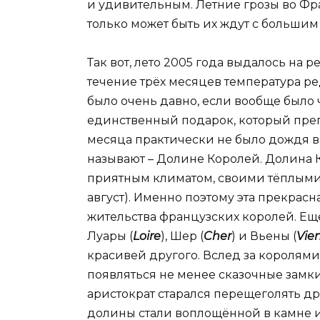
и удивительным. Летние грозы во Фр
только может быть их ждут с большим
Так вот, лето 2005 года выдалось на р
течение трёх месяцев температура ре
было очень давно, если вообще было 
единственный подарок, который преп
месяца практически не было дождя в
называют – Долине Королей. Долина 
приятным климатом, своими тёплыми
август). Именно поэтому эта прекрас
жительства французских королей. Ещё
Луары (
Loire
), Шер (
Cher
) и Вьены (
V
ie
красивей другого. Вслед за королями
появляться не менее сказочные замк
аристократ старался перещеголять дру
долины стали воплощённой в камне и