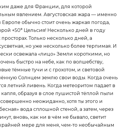
ким даже для Франции, для которой
альным явлением. Августовская жара — именно
й Европе обычно стоит очень жаркая погода,
орой +50° Цельсия! Несколько дней в году
просторах. Только несколько дней, а
есусветная, но уже несколько более терпимая. И
ески освежала «лицо» Земли короткими, но
ень быстро на небе, как по волшебству,
вые тёмные тучи и с грохотом, и световой
ённую Солнцем землю свои воды. Когда очень
ся летний ливень. Когда метеоритом падает в
капля, образуя в слое пушистой тёплой пыли
г, совершенно неожиданно, хотя ты этого и
есная» вода сплошной стеной, а затем, через
ут, вновь, как ни в чём не бывало, светит
о крайней мере для меня, чем-то необычайным