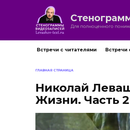
Перейти
к
Стенограмм
содержанию
Для полноценного понима
Встречи с читателями
Встречи 
ГЛАВНАЯ СТРАНИЦА
Николай Леваш
Жизни. Часть 2