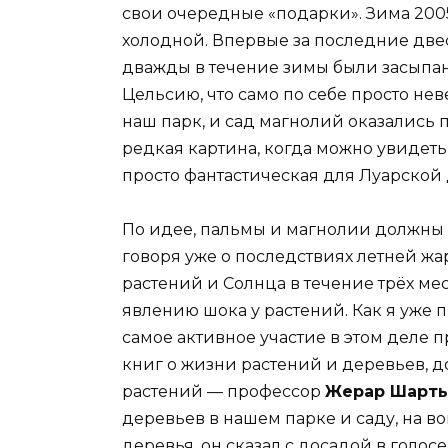
свои очередные «подарки». Зима 200
холодной. Впервые за последние дв
дважды в течение зимы были засыпаны
Цельсию, что само по себе просто неве
наш парк, и сад магнолий оказались 
редкая картина, когда можно увидеть
просто фантастическая для Луарской
По идее, пальмы и магнолии должны
говоря уже о последствиях летней жар
растений и Солнца в течение трёх ме
явлению шока у растений. Как я уже п
самое активное участие в этом деле 
книг о жизни растений и деревьев, 
растений — профессор
Жерар Шарть
деревьев в нашем парке и саду, на в
деревья, он сказал с досадой в голос