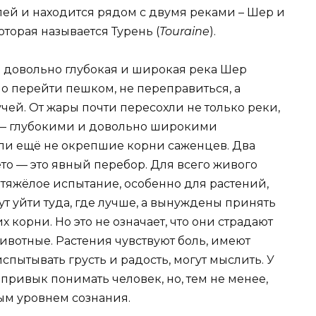
ей и находится рядом с двумя реками – Шер и
оторая называется Турень (
Touraine
).
о довольно глубокая и широкая река Шер
ло перейти пешком, не переправиться, а
чей. От жары почти пересохли не только реки,
 — глубокими и довольно широкими
ли ещё не окрепшие корни саженцев. Два
ето — это явный перебор. Для всего живого
яжёлое испытание, особенно для растений,
ут уйти туда, где лучше, а вынуждены принять
 корни. Но это не означает, что они страдают
ивотные. Растения чувствуют боль, имеют
спытывать грусть и радость, могут мыслить. У
к привык понимать человек, но, тем не менее,
ым уровнем сознания.