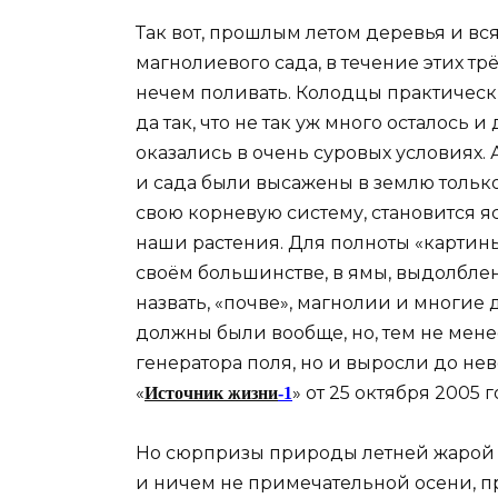
Так вот, прошлым летом деревья и вся
магнолиевого сада, в течение этих тр
нечем поливать. Колодцы практически
да так, что не так уж много осталось 
оказались в очень суровых условиях. 
и сада были высажены в землю только
свою корневую систему, становится я
наши растения. Для полноты «картины
своём большинстве, в ямы, выдолблен
назвать, «почве», магнолии и многие
должны были вообще, но, тем не мен
генератора поля, но и выросли до нев
«
» от 25 октября 2005 г
Источник жизни
-1
Но сюрпризы природы летней жарой 
и ничем не примечательной осени, п