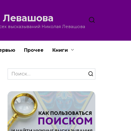
 Левашова
всех высказываний Николая Левашова
ервью
Прочее
Книги
Search
for: