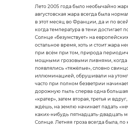
Лето 2005 года было необычайно жар
августовская жара всегда была норм
в этот месяц во Франции, да и по все
когда температура в тени достигает п
Солнце «безумствует» на европейских 
остальное время, хоть и стоит жара н
при всём при том, природа периодич
мощными грозовыми ливнями, когда оч
появлялись «тяжёлые», словно свинцо
иллюминацией, обрушивали на утомл
часто при полном безветрии начинает
дорожную пыль сперва одна большая 
«кратер», затем вторая, третья и вдру
ждёшь, на землю начинает падать «неб
каких-нибудь пятнадцать-двадцать мин
Солнце. Летняя гроза всегда была, п