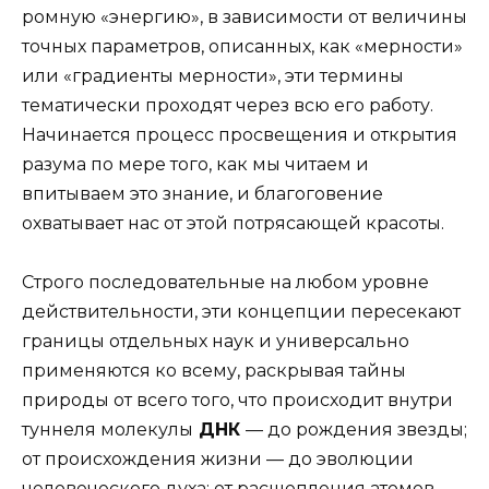
ромную «энергию», в зависимости от величины
точ­ных параметров, описанных, как «мерности»
или «градиенты мерности», эти термины
тематически проходят через всю его работу.
Начинается процесс просвещения и открытия
разума по мере того, как мы читаем и
впитываем это знание, и благоговение
охватывает нас от этой потрясающей красоты.
Строго последовательные на любом уровне
действительности, эти концепции пересекают
границы отдельных наук и универсально
применяются ко всему, раскрывая тайны
природы от всего того, что происходит внутри
туннеля мо­лекулы
ДНК
— до рождения звезды;
от происхожде­ния жизни — до эволюции
человеческого духа; от расщепления атомов