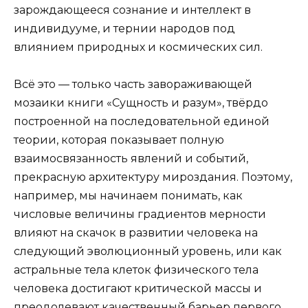
зарождающееся сознание и интеллект в
индивидуу­ме, и тернии народов под
влиянием природных и кос­мических сил.
Всё это — только часть завораживающей
мозаики книги «Сущность и разум», твёрдо
построенной на последовательной единой
теории, которая показы­вает полную
взаимосвязанность явлений и собы­тий,
прекрасную архитектуру мироздания. Поэтому,
например, мы начинаем понимать, как
числовые величины градиентов мерности
вли­яют на скачок в развитии человека на
следующий эволюционный уровень, или как
астральные тела клеток физического тела
человека достигают кри­тической массы и
преодолевают качественный барьер первого