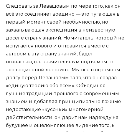
Следовать за Левашовым по мере того, как он
всё это соединяет воедино — это пугающая в
первый момент своей необычностью, но
захватывающая экспедиция в неизвестную
доселе страну знаний. Но читатель, который не
испугается нового и отпра­вится вместе с
автором в эту страну знаний, будет
вознаграждён значительным подъёмом по
эволюци­онной лестнице. Мы все в огромном
долгу перед Левашовым за то, что он создал
«единую теорию обо всём». Объединяя
лучшие традиции прошлого с современ­ным
знанием и добавляя принципиально важные
не­достающие «кусочки» многомерной
действитель­ности, он дарит нам надежду на
будущее и ошелом­ляющее видение того, к