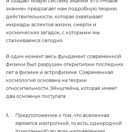
и созда­ёт новую систему знаний. Его «Новое
знание» пред­лагает нам подробную теорию
действительности, которая охватывает
мириады аспектов жизни, смерти и
космических загадок, с которыми мы
сталкиваемся сегодня.
В один момент весь фундамент современной
физики был разрушен открытиями последних
лет в физике и астрофизике. Современная
космология основана на теории
относительности Эйнштейна, которая имеет
два основных постулата:
Предположение о том, что вселенная
являет­ся изотропной, то есть, однородной
(гомогенной) во всех направлениях.