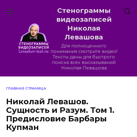
Перейти
Стенограммы
к
содержанию
видеозаписей
Николая
Левашова
Для полноценного
понимания смотрите видео!
Тексты даны для быстрого
поиска всех высказываний
Николая Левашова
ГЛАВНАЯ СТРАНИЦА
Николай Левашов.
Сущность и Разум. Том 1.
Предисловие Барбары
Купман