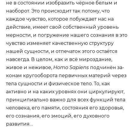
не в состоянии изобразить чёрное белым и
наоборот. Это происходит так потому, что
каждое чув­ство, которое побуждает нас на
действие, имеет свой собственный уровень
мерности, и погружение нашего сознания в это
чувство изменяет качес­твенную структуру
нашей сущности, и отпечаток этого остаётся
навсегда. В целом, как и всё миро­здание,
живое и неживое,
Homo
Sapiens
подчинён за­
конам кругооборота первичных материй через
тела сущности и физическое тело. То, как
активно и на каких уровнях они циркулируют,
принципиально важно для всех функций тела
человека, его памяти, состояния его здоровья,
его сознания, его эмоций, его духовного
развития…