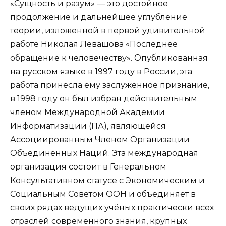
«Сущность и разум» — это достойное
продолжение и дальнейшее углубление
теории, изложенной в пер­вой удивительной
работе Николая Левашова «По­следнее
обращение к человечеству». Опубликованная
на русском языке в 1997 году в России, эта
работа принесла ему заслуженное при­знание,
в 1998 году он был избран действительным
членом Международной Академии
Информатизации (ПА), являющейся
Ассоциированным Членом Организации
Объединённых Наций. Эта международная
организация состоит в Ге­неральном
Консультативном статусе с Экономи­ческим и
Социальным Советом ООН и объединяет в
своих рядах ведущих учёных практически всех
отрас­лей современного знания, крупных