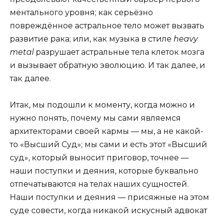
ментального уровня; как серьёзно
повреждённое астральное тело может вызвать
раз­витие рака; или, как музыка в стиле
heavy
metal
раз­рушает астральные тела клеток мозга
и вызыва­ет обратную эволюцию. И так далее, и
так далее.
Итак, мы подошли к моменту, когда можно и
нужно понять, почему мы сами являемся
архитек­торами своей кармы — мы, а не какой-
то «Высший Суд»; мы сами и есть этот «Высший
суд», который выносит приговор, точнее —
наши поступки и деяния, которые буквально
отпечатываются на телах на­ших сущностей.
Наши поступки и деяния — присяж­ные на этом
суде совести, когда никакой искусный адвокат