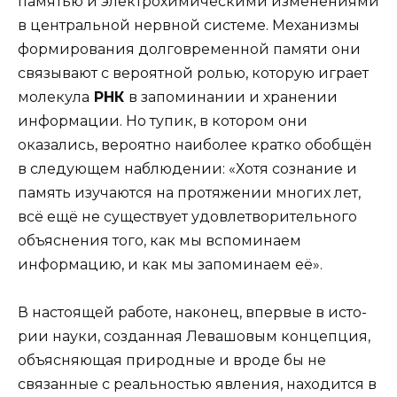
памятью и электрохимическими изменениями
в центральной нервной системе. Механизмы
формирования долго­временной памяти они
связывают с вероятной ролью, которую играет
молекула
РНК
в запомина­нии и хранении
информации. Но тупик, в котором они
оказались, вероятно наиболее кратко обобщён
в следующем наблюдении: «Хотя сознание и
память изучаются на протяжении многих лет,
всё ещё не существует удовлетворительного
объяснения того, как мы вспоминаем
информацию, и как мы запоми­наем её».
В настоящей работе, наконец, впервые в исто­
рии науки, созданная Левашовым концепция,
объяс­няющая природные и вроде бы не
связанные с реаль­ностью явления, находится в