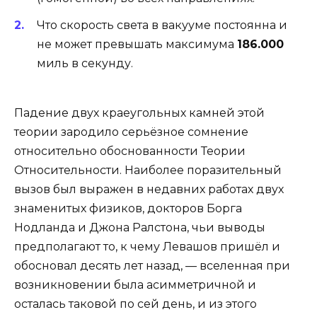
Что скорость света в вакууме постоянна и
не может превышать максимума
186.000
миль в секунду.
Падение двух краеугольных камней этой
теории зародило серьёзное сомнение
относительно обоснованности Теории
Относительности. Наибо­лее поразительный
вызов был выражен в недавних работах двух
знаменитых физиков, докторов Борга
Нодланда и Джона Ралстона, чьи выводы
предпола­гают то, к чему Левашов пришёл и
обосновал де­сять лет назад, — вселенная при
возникновении бы­ла асимметричной и
осталась таковой по сей день, и из этого