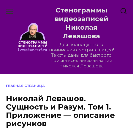
Перейти
Стенограммы
к
содержанию
видеозаписей
Николая
Левашова
Для полноценного
понимания смотрите видео!
Тексты даны для быстрого
поиска всех высказываний
Николая Левашова
ГЛАВНАЯ СТРАНИЦА
Николай Левашов.
Сущность и Разум. Том 1.
Приложение — описание
рисунков