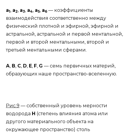
a
,
а
,
а
,
а
,
a
,
а
— коэффициенты
1
2
3
4
5
6
взаимодействия соответственно между
физический плотной и эфирной, эфирной и
астральной, астральной и первой ментальной,
первой и второй ментальными, второй и
третьей ментальными сферами.
А
,
В
,
С
,
D
,
Е
,
F
,
G
— семь первичных материй,
образующих наше пространство-вселенную.
Рис.9
— собственный уровень мерности
водорода
Н
(степень влияния атома или
другого материального объекта на
окружающее пространство) столь