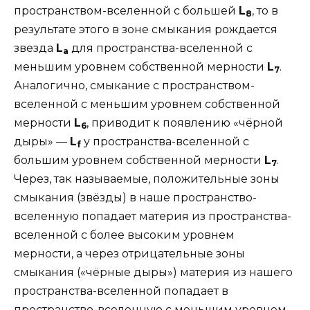
пространством-вселенной с большей
L
, то в
8
результате этого в зоне смыкания рождается
звезда
L
для пространства-вселенной с
а
меньшим уровнем собственной мерности
L
.
7
Аналогично, смыкание с пространством-
вселенной с меньшим уровнем собственной
мерности
L
, приводит к появлению «чёрной
6
дыры» —
L
у пространства-вселенной с
f
большим уровнем собственной мерности
L
.
7
Через, так называемые, положительные зоны
смыкания (звёзды) в наше пространство-
вселенную попадает материя из пространства-
вселенной с более высоким уровнем
мерности, а через отрицательные зоны
смыкания («чёрные дыры») материя из нашего
пространства-вселенной попадает в
пространство-вселенную с меньшим уровнем