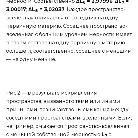
мерности. Соответственно
Δ
L
= 2,97996
;
Δ
L
=
6
7
3,00017
;
Δ
L
= 3,02037
. Каждое пространство-
8
вселенная отличается от соседних на одну
первичную материю. Соседнее пространство-
вселенная с большим уровнем мерности имеет
в своём составе на одну первичную материю
больше и, соответственно, соседнее с меньшим
— на одну меньше.
Рис.2
— в результате искривления
пространства, вызванного теми или иными
причинами, возникают зоны смыкания между
соседними пространствами-вселенными. Если,
например, смыкается пространство-вселенная
с меньшей собственной мерностью
L
с
7