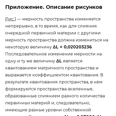
Приложение. Описание рисунков
Рис.1
— мерность пространства изменяется
непрерывно, в то время, как для слияния
очередной первичной материи с другими
мерность пространства должна измениться на
некоторую величину
Δ
L
= 0,020203236
.
Последовательное изменение мерности на
одну и ту же величину
Δ
L
является
квантованием матричного пространства и
выражается коэффициентом квантования. В
результате квантования пространства, в нём
формируются пространства-вселенные,
образованные слиянием разного количества
первичных материй и, следовательно,
имеющие разные уровни собственной