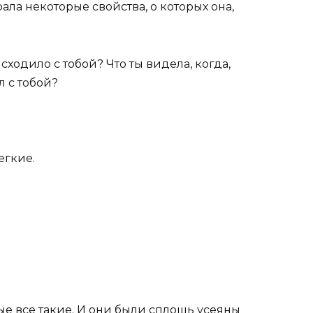
ала некоторые свойства, о которых она,
сходило с тобой? Что ты видела, когда,
л с тобой?
егкие.
ые все такие. И они были сплошь усеяны