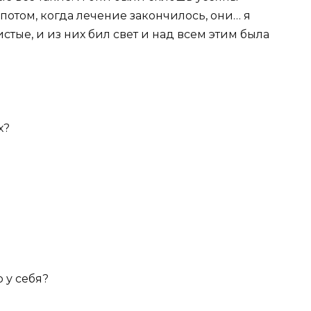
отом, когда лечение закончилось, они… я
истые, и из них бил свет и над всем этим была
х?
 у себя?