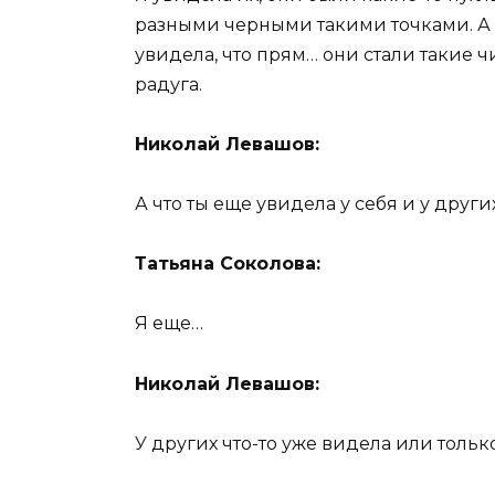
разными черными такими точками. А п
увидела, что прям… они стали такие ч
радуга.
Николай Левашов:
А что ты еще увидела у себя и у други
Татьяна Соколова:
Я еще…
Николай Левашов:
У других что-то уже видела или только