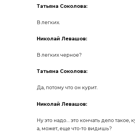
Татьяна Соколова:
В легких.
Николай Левашов:
В легких черное?
Татьяна Соколова:
Да, потому что он курит.
Николай Левашов:
Ну это надо… это кончать дело такое, к
а, может, еще что-то видишь?