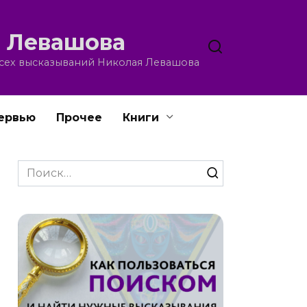
 Левашова
всех высказываний Николая Левашова
ервью
Прочее
Книги
Search
for: