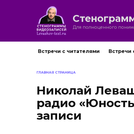
Перейти
к
Стенограмм
содержанию
Для полноценного понима
Встречи с читателями
Встречи 
ГЛАВНАЯ СТРАНИЦА
Николай Леваш
радио «Юность
записи