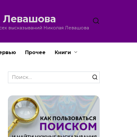
 Левашова
всех высказываний Николая Левашова
ервью
Прочее
Книги
Search
for: