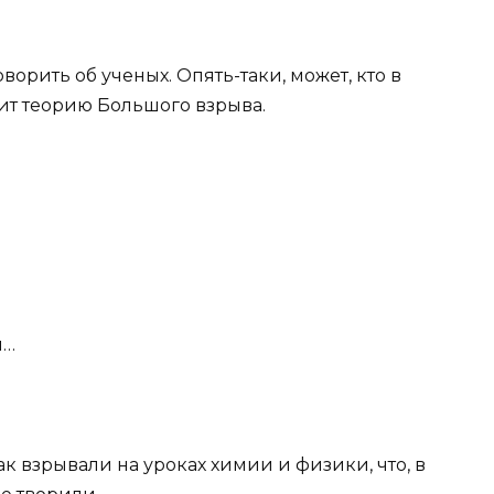
говорить об ученых. Опять-таки, может, кто в
ит теорию Большого взрыва.
и…
так взрывали на уроках химии и физики, что, в