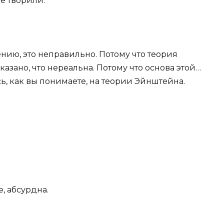
е творили.
лению, это неправильно. Потому что теория
азано, что нереальна. Потому что основа этой…
, как вы понимаете, на теории Эйнштейна.
, абсурдна.